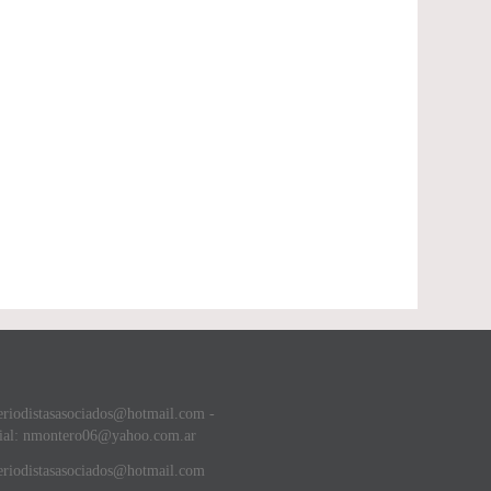
eriodistasasociados@hotmail.com -
ial: nmontero06@yahoo.com.ar
riodistasasociados@hotmail.com