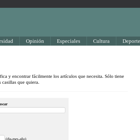
rsidad
Opinión
Especiales
Cultura
Deporte
ica y encontrar fácilmente los artículos que necesita. Sólo tiene
 casillas que quiera.
uscar
(dia-mes-año)