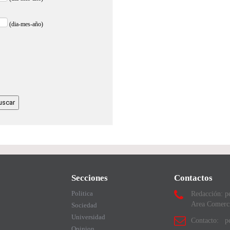
(dia-mes-año)
Secciones
Contactos
Politica
Redacción: p
Area Comerc
Sociedad
Universidad
Contacto: pe
Opinion