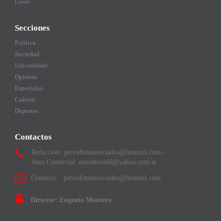
Lorem
Secciones
Politica
Sociedad
Universidad
Opinion
Especiales
Cultura
Deportes
Contactos
Redacción: periodistasasociados@hotmail.com -
Area Comercial: nmontero06@yahoo.com.ar
Contacto: periodistasasociados@hotmail.com
Director: Eugenio Montero