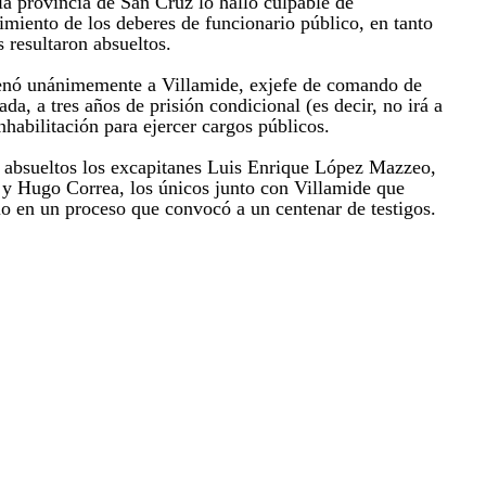
 la provincia de San Cruz lo halló culpable de
imiento de los deberes de funcionario público, en tanto
s resultaron absueltos.
denó unánimemente a Villamide, exjefe de comando de
a, a tres años de prisión condicional (es decir, no irá a
inhabilitación para ejercer cargos públicos.
 absueltos los excapitanes Luis Enrique López Mazzeo,
y Hugo Correa, los únicos junto con Villamide que
io en un proceso que convocó a un centenar de testigos.