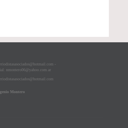
eriodistasasociados@hotmail.com -
ial: nmontero06@yahoo.com.ar
riodistasasociados@hotmail.com
ugenio Montero