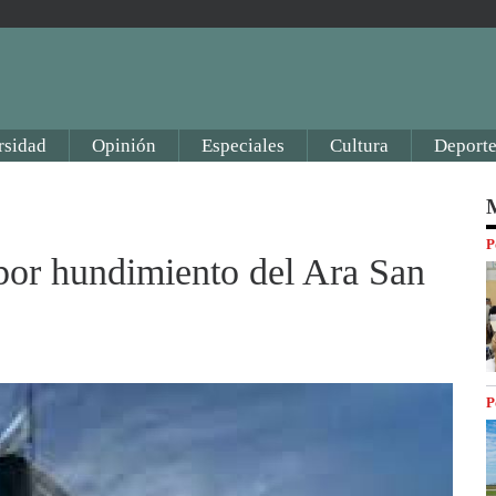
rsidad
Opinión
Especiales
Cultura
Deporte
M
P
por hundimiento del Ara San
P