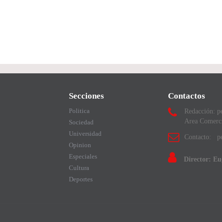
Secciones
Contactos
Politica
Redacción: p
Area Comerc
Sociedad
Universidad
Contacto: pe
Opinion
Especiales
Director: E
Cultura
Deportes