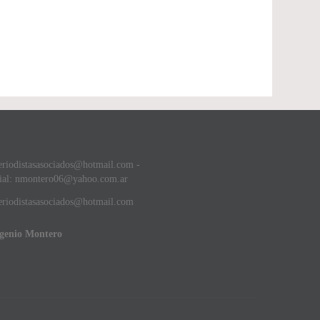
eriodistasasociados@hotmail.com -
ial: nmontero06@yahoo.com.ar
riodistasasociados@hotmail.com
ugenio Montero