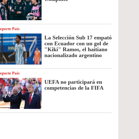
eporte País
La Selección Sub 17 empató
con Ecuador con un gol de
"Kiki" Ramos, el haitiano
nacionalizado argentino
eporte País
UEFA no participará en
competencias de la FIFA