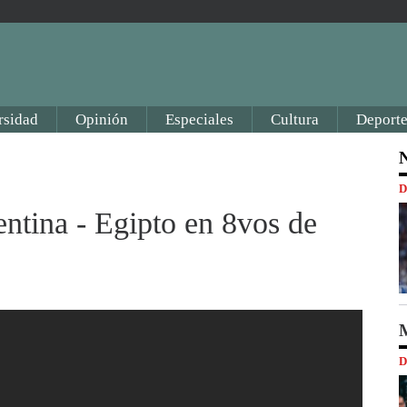
rsidad
Opinión
Especiales
Cultura
Deporte
N
D
entina - Egipto en 8vos de
M
D