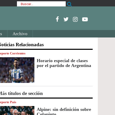
s
Archivo
oticias Relacionadas
eporte Corrientes
Horario especial de clases
por el partido de Argentina
ás títulos de sección
eporte País
Alpine: sin definición sobre
Colapinto