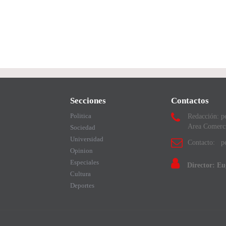
Secciones
Contactos
Politica
Redacción: p
Area Comerc
Sociedad
Universidad
Contacto: pe
Opinion
Especiales
Director: E
Cultura
Deportes