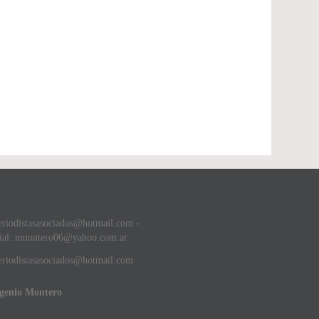
eriodistasasociados@hotmail.com -
ial: nmontero06@yahoo.com.ar
riodistasasociados@hotmail.com
ugenio Montero