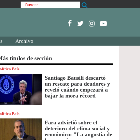
s
Archivo
ás títulos de sección
olítica País
Santiago Bausili descartó
un rescate para deudores y
reveló cuándo empezará a
bajar la mora récord
olítica País
Fara advirtió sobre el
deterioro del clima social y
económico: "La angustia de