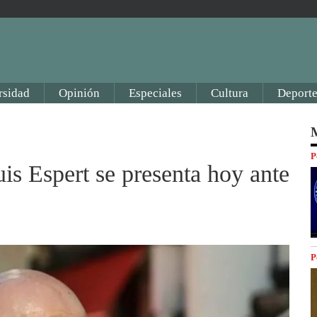
rsidad
Opinión
Especiales
Cultura
Deporte
M
P
is Espert se presenta hoy ante
P