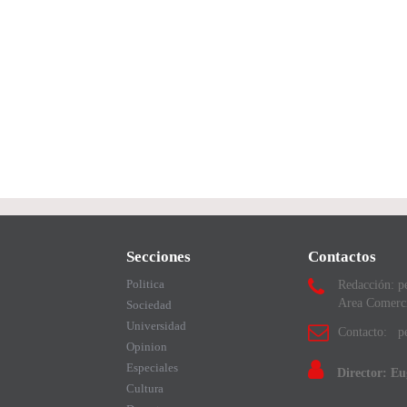
Secciones
Contactos
Politica
Redacción: p
Area Comerc
Sociedad
Universidad
Contacto: pe
Opinion
Especiales
Director: E
Cultura