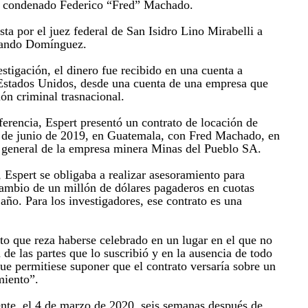
al condenado Federico “Fred” Machado.
sta por el juez federal de San Isidro Lino Mirabelli a
rnando Domínguez.
stigación, el dinero fue recibido en una cuenta a
Estados Unidos, desde una cuenta de una empresa que
ón criminal trasnacional.
nsferencia, Espert presentó un contrato de locación de
7 de junio de 2019, en Guatemala, con Fred Machado, en
e general de la empresa minera Minas del Pueblo SA.
Espert se obligaba a realizar asesoramiento para
cambio de un millón de dólares pagaderos en cuotas
año. Para los investigadores, ese contrato es una
ato que reza haberse celebrado en un lugar en el que no
de las partes que lo suscribió y en la ausencia de todo
ue permitiese suponer que el contrato versaría sobre un
miento”.
nte, el 4 de marzo de 2020, seis semanas después de