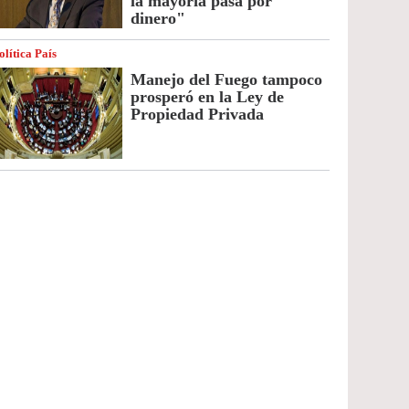
la mayoría pasa por
dinero"
olítica País
Manejo del Fuego tampoco
prosperó en la Ley de
Propiedad Privada