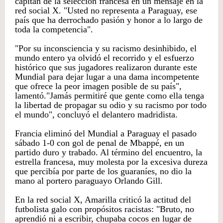
capitán de la selección francesa en un mensaje en la
red social X. "Usted no representa a Paraguay, ese
país que ha derrochado pasión y honor a lo largo de
toda la competencia".
"Por su inconsciencia y su racismo desinhibido, el
mundo entero ya olvidó el recorrido y el esfuerzo
histórico que sus jugadores realizaron durante este
Mundial para dejar lugar a una dama incompetente
que ofrece la peor imagen posible de su país",
lamentó."Jamás permitiré que gente como ella tenga
la libertad de propagar su odio y su racismo por todo
el mundo", concluyó el delantero madridista.
Francia eliminó del Mundial a Paraguay el pasado
sábado 1-0 con gol de penal de Mbappé, en un
partido duro y trabado. Al término del encuentro, la
estrella francesa, muy molesta por la excesiva dureza
que percibía por parte de los guaraníes, no dio la
mano al portero paraguayo Orlando Gill.
En la red social X, Amarilla criticó la actitud del
futbolista galo con propósitos racistas: "Bruto, no
aprendió ni a escribir, chupaba cocos en lugar de