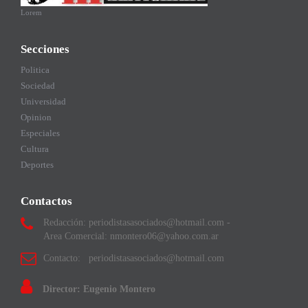
Lorem
Secciones
Politica
Sociedad
Universidad
Opinion
Especiales
Cultura
Deportes
Contactos
Redacción: periodistasasociados@hotmail.com -
Area Comercial: nmontero06@yahoo.com.ar
Contacto: periodistasasociados@hotmail.com
Director: Eugenio Montero