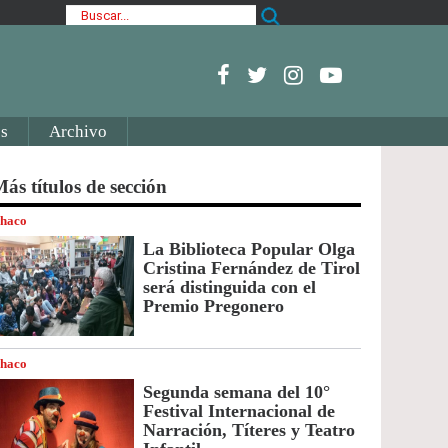
s
Archivo
ás títulos de sección
haco
La Biblioteca Popular Olga
Cristina Fernández de Tirol
será distinguida con el
Premio Pregonero
haco
Segunda semana del 10°
Festival Internacional de
Narración, Títeres y Teatro