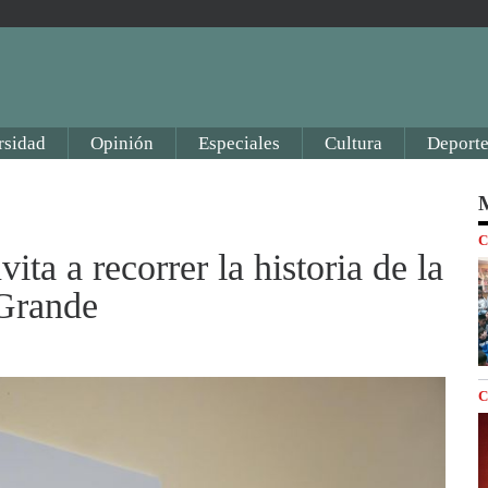
rsidad
Opinión
Especiales
Cultura
Deporte
M
C
ita a recorrer la historia de la
 Grande
C