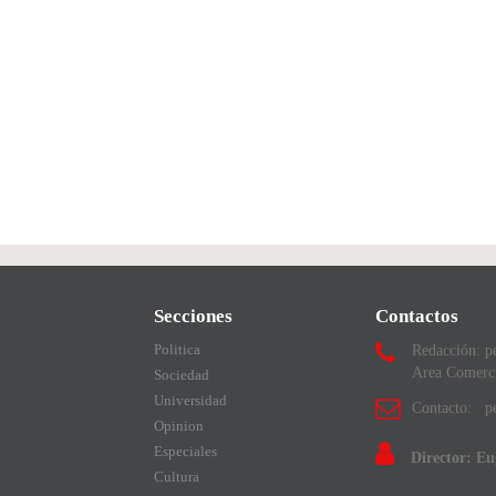
Secciones
Contactos
Politica
Redacción: p
Area Comerc
Sociedad
Universidad
Contacto: pe
Opinion
Especiales
Director: E
Cultura