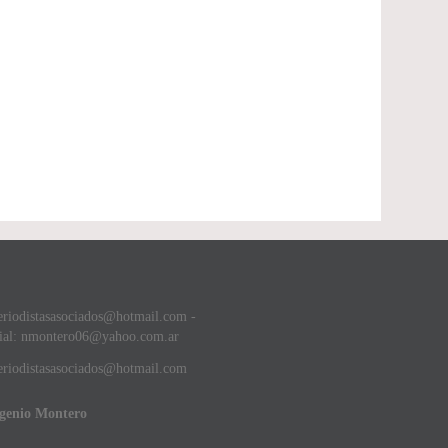
eriodistasasociados@hotmail.com -
ial: nmontero06@yahoo.com.ar
riodistasasociados@hotmail.com
ugenio Montero