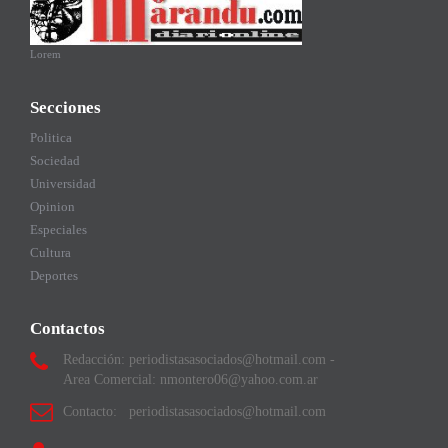
Lorem
Secciones
Politica
Sociedad
Universidad
Opinion
Especiales
Cultura
Deportes
Contactos
Redacción: periodistasasociados@hotmail.com -
Area Comercial: nmontero06@yahoo.com.ar
Contacto: periodistasasociados@hotmail.com