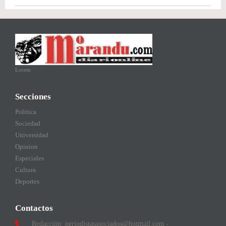
Lorem
Secciones
Politica
Sociedad
Universidad
Opinion
Especiales
Cultura
Deportes
Contactos
Redacción: periodistasasociados@hotmail.com -