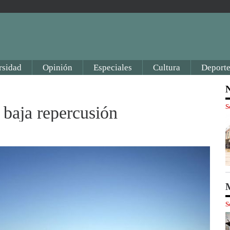
rsidad
Opinión
Especiales
Cultura
Deporte
N
S
baja repercusión
M
S