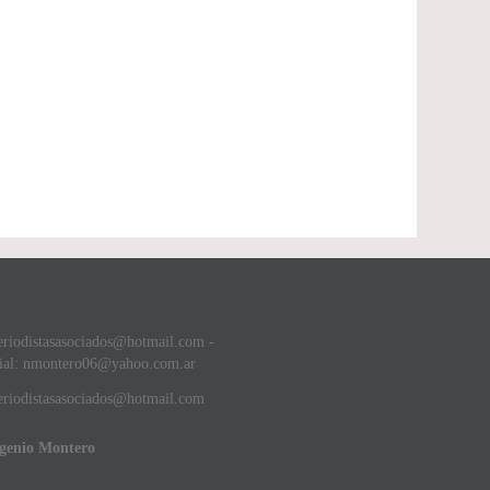
eriodistasasociados@hotmail.com -
ial: nmontero06@yahoo.com.ar
riodistasasociados@hotmail.com
ugenio Montero