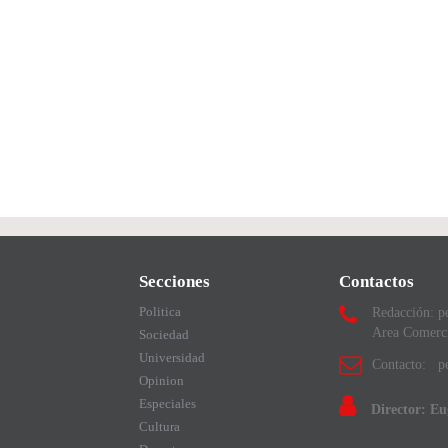
Secciones
Contactos
Politica
Redacción: p
Area Comerc
Sociedad
Universidad
Contacto: pe
Opinion
Especiales
Director: E
Cultura