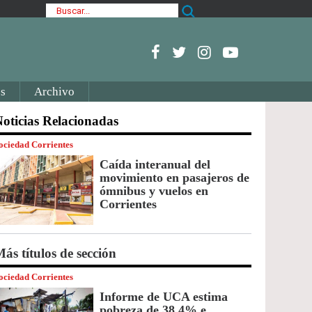
s
Archivo
oticias Relacionadas
ociedad Corrientes
Caída interanual del
movimiento en pasajeros de
ómnibus y vuelos en
Corrientes
ás títulos de sección
ociedad Corrientes
Informe de UCA estima
pobreza de 38,4% e