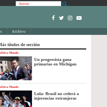
s
Archivo
ás títulos de sección
olítica Mundo
Un progresista gana
primarias en Míchigan
olítica Mundo
Lula: Brasil no cederá a
injerencias extranjeras