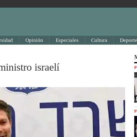
rsidad
Opinión
Especiales
Cultura
Deporte
M
inistro israelí
P
P