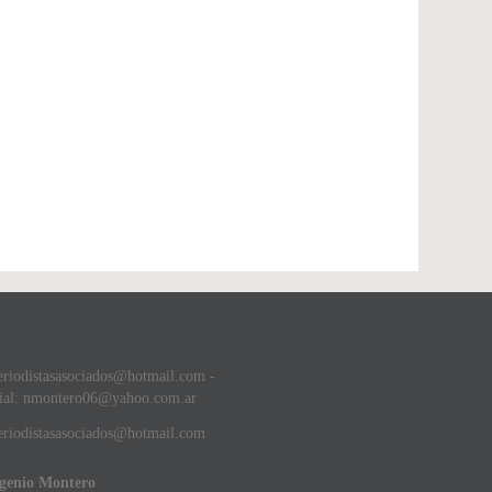
eriodistasasociados@hotmail.com -
ial: nmontero06@yahoo.com.ar
riodistasasociados@hotmail.com
ugenio Montero