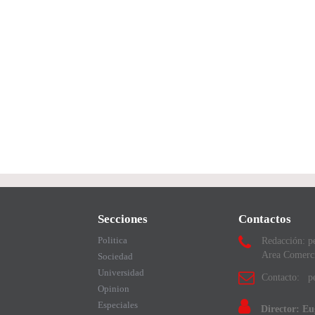
Secciones
Contactos
Politica
Redacción: p
Area Comerc
Sociedad
Universidad
Contacto: pe
Opinion
Especiales
Director: E