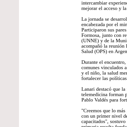
intercambiar experienc
mejorar el acceso y la
La jornada se desarro
encabezada por el min
Participaron sus pare
Formosa, junto con re
(UNNE) y de la Munic
acompañó la reunión l
Salud (OPS) en Argent
Durante el encuentro, 
comunes vinculados a 
y el niño, la salud me
fortalecer las política
Lanari destacó que la 
telemedicina forman p
Pablo Valdés para fort
"Creemos que lo más i
con un primer nivel d
capacitados", sostuvo 
primaria resulta fund