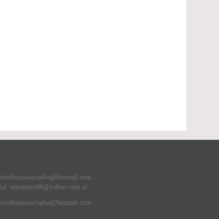
eriodistasasociados@hotmail.com -
ial: nmontero06@yahoo.com.ar
riodistasasociados@hotmail.com