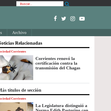
s
Archivo
oticias Relacionadas
ociedad Corrientes
Corrientes renovó la
certificación contra la
transmisión del Chagas
ás títulos de sección
ociedad Corrientes
La Legislatura distinguió a
Norma Edith Pastorino con