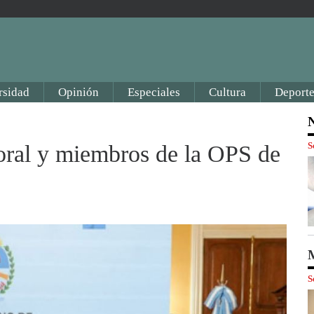
rsidad
Opinión
Especiales
Cultura
Deporte
N
S
toral y miembros de la OPS de
M
S