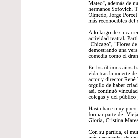
Mateo", además de nu
hermanos Sofovich. T
Olmedo, Jorge Porcel 
más reconocibles del 
A lo largo de su carre
actividad teatral. Par
"Chicago", "Flores de
demostrando una versat
comedia como el dra
En los últimos años h
vida tras la muerte de
actor y director René
orgullo de haber criad
así, continuó vinculad
colegas y del público 
Hasta hace muy poco s
formar parte de "Viej
Gloria, Cristina Mares
Con su partida, el mu
más destacadas de una 