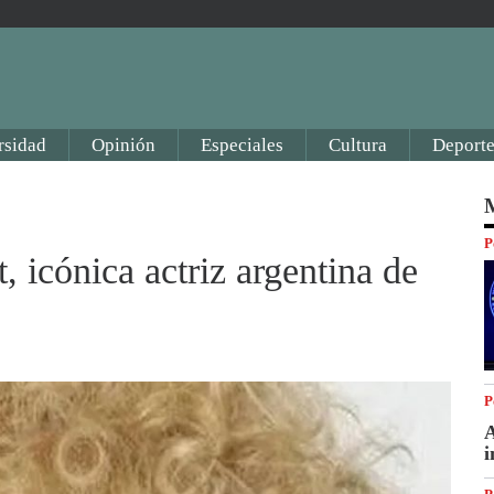
rsidad
Opinión
Especiales
Cultura
Deporte
M
P
 icónica actriz argentina de
P
A
i