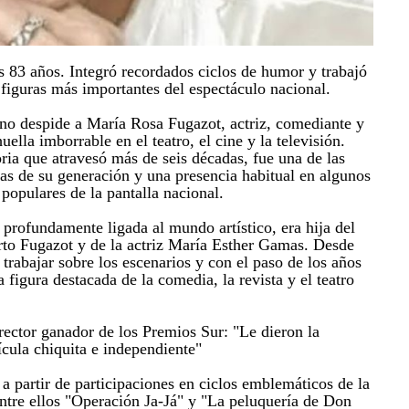
los 83 años. Integró recordados ciclos de humor y trabajó
 figuras más importantes del espectáculo nacional.
ino despide a María Rosa Fugazot, actriz, comediante y
ella imborrable en el teatro, el cine y la televisión.
ria que atravesó más de seis décadas, fue una de las
das de su generación y una presencia habitual en algunos
populares de la pantalla nacional.
 profundamente ligada al mundo artístico, era hija del
rto Fugazot y de la actriz María Esther Gamas. Desde
rabajar sobre los escenarios y con el paso de los años
figura destacada de la comedia, la revista y el teatro
rector ganador de los Premios Sur: "Le dieron la
ícula chiquita e independiente"
a partir de participaciones en ciclos emblemáticos de la
entre ellos "Operación Ja-Já" y "La peluquería de Don