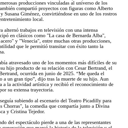
merosas producciones vinculadas al universo de los
ambién compartió proyectos con figuras como Alberto
y Susana Giménez, convirtiéndose en uno de los rostros
entretenimiento local.
ra alternó trabajos en televisión con una intensa
ticipó en clásicos como "La casa de Bernarda Alba",
 acero" y "Venecia", entre muchas otras producciones,
ilidad que le permitió transitar con éxito tanto la
ma.
abía atravesado uno de los momentos más difíciles de su
 su hijo producto de su relación con Cesar Bertrand, el
 Bertrand, ocurrida en junio de 2025. “Me queda el
o a un gran tipo”, dijo tras la muerte de su hijo. Aun
a a la actividad artística y recibió el reconocimiento de
por su extensa trayectoria.
eguía subiendo al escenario del Teatro Picadilly para
as Chorras", la comedia que compartía junto a Divina
ca y Cristina Tejedor.
ndo del espectáculo pierde a una de las representantes
generación que marcó la historia de la televisión y el