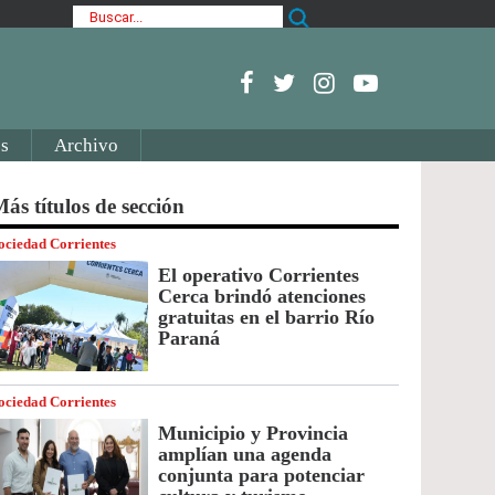
s
Archivo
ás títulos de sección
ociedad Corrientes
El operativo Corrientes
Cerca brindó atenciones
gratuitas en el barrio Río
Paraná
ociedad Corrientes
Municipio y Provincia
amplían una agenda
conjunta para potenciar