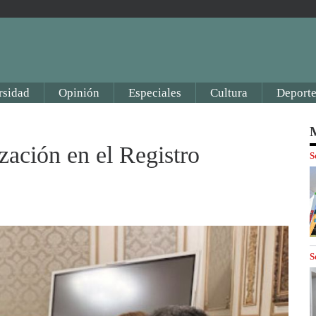
rsidad
Opinión
Especiales
Cultura
Deporte
M
zación en el Registro
S
S