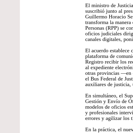
El ministro de Justi
suscribió junto al pre
Guillermo Horacio Sem
transforma la manera e
Personas (RPP) se com
oficios judiciales dir
canales digitales, pon
El acuerdo establece 
plataforma de comunica
Registro recibir los r
al expediente electrón
otras provincias —en 
el Bus Federal de Just
auxiliares de justicia,
En simultáneo, el Supe
Gestión y Envío de Ofi
modelos de oficios est
y profesionales interv
errores y agilizar los
En la práctica, el nu