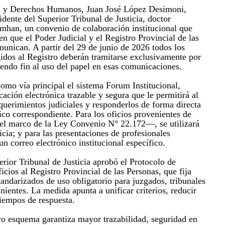
cia y Derechos Humanos, Juan José López Desimoni,
sidente del Superior Tribunal de Justicia, doctor
han, un convenio de colaboración institucional que
n que el Poder Judicial y el Registro Provincial de las
unican. A partir del 29 de junio de 2026 todos los
igidos al Registro deberán tramitarse exclusivamente por
iendo fin al uso del papel en esas comunicaciones.
como vía principal el sistema Forum Institucional,
ción electrónica trazable y segura que le permitirá al
equerimientos judiciales y responderlos de forma directa
ico correspondiente. Para los oficios provenientes de
el marco de la Ley Convenio N° 22.172—, se utilizará
icia; y para las presentaciones de profesionales
 un correo electrónico institucional específico.
rior Tribunal de Justicia aprobó el Protocolo de
cios al Registro Provincial de las Personas, que fija
andarizados de uso obligatorio para juzgados, tribunales
inientes. La medida apunta a unificar criterios, reducir
 tiempos de respuesta.
evo esquema garantiza mayor trazabilidad, seguridad en