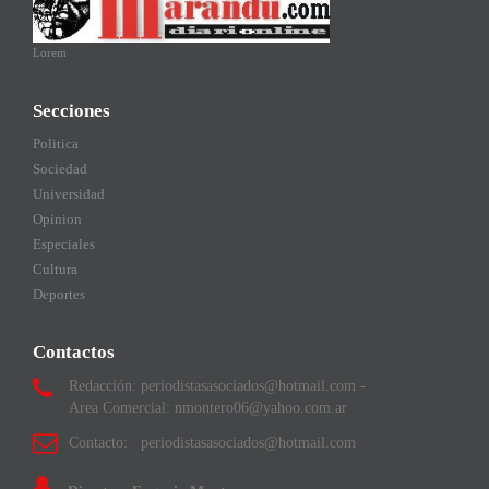
Lorem
Secciones
Politica
Sociedad
Universidad
Opinion
Especiales
Cultura
Deportes
Contactos
Redacción: periodistasasociados@hotmail.com -
Area Comercial: nmontero06@yahoo.com.ar
Contacto: periodistasasociados@hotmail.com