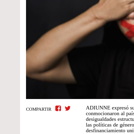
ADIUNNE expresó su r
COMPARTIR
conmocionaron al país
desigualdades estruct
las políticas de géner
desfinanciamiento univ