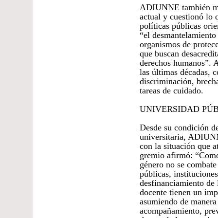
ADIUNNE también mani
actual y cuestionó lo
políticas públicas ori
“el desmantelamiento 
organismos de protecc
que buscan desacredit
derechos humanos”. A
las últimas décadas, c
discriminación, brech
tareas de cuidado.
UNIVERSIDAD PÚB
Desde su condición de
universitaria, ADIUNN
con la situación que a
gremio afirmó: “Como 
género no se combate 
públicas, institucione
desfinanciamiento de l
docente tienen un imp
asumiendo de manera m
acompañamiento, preve