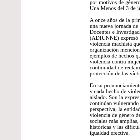
por motivos de género
Una Menos del 3 de ju
A once años de la pri
una nueva jornada de p
Docentes e Investigad
(ADIUNNE) expresó su 
violencia machista qu
organización mencion
ejemplos de hechos qu
violencia contra muje
continuidad de reclam
protección de las víct
En su pronunciamiento
y cada hecho de viole
aislado. Son la expre
continúan vulnerando 
perspectiva, la entida
violencia de género d
sociales más amplias, 
históricas y las dific
igualdad efectiva.