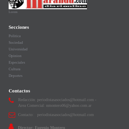
Lorem
Secciones
Politica
Sociedad
Universidad
Opinion
Especiales
Cultura
Deportes
Contactos
Redacción: periodistasasociados@hotmail.com -
Area Comercial: nmontero06@yahoo.com.ar
Contacto: periodistasasociados@hotmail.com
Director: Eugenio Montero