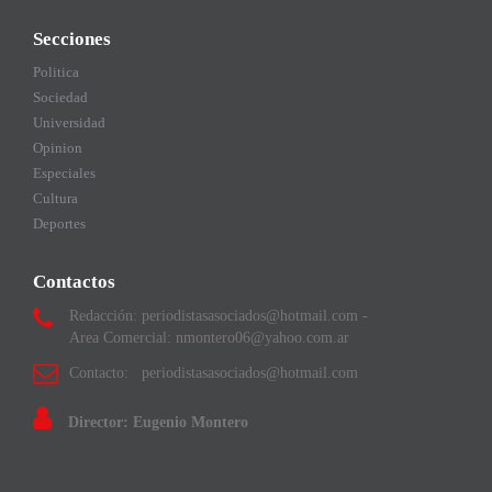
Secciones
Politica
Sociedad
Universidad
Opinion
Especiales
Cultura
Deportes
Contactos
Redacción: periodistasasociados@hotmail.com -
Area Comercial: nmontero06@yahoo.com.ar
Contacto: periodistasasociados@hotmail.com
Director: Eugenio Montero