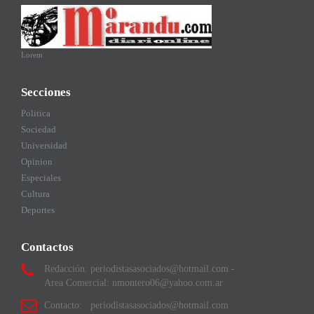
Lorem
Secciones
Politica
Sociedad
Universidad
Opinion
Especiales
Cultura
Deportes
Contactos
Redacción: periodistasasociados@hotmail.com -
Area Comercial: nmontero06@yahoo.com.ar
Contacto: periodistasasociados@hotmail.com