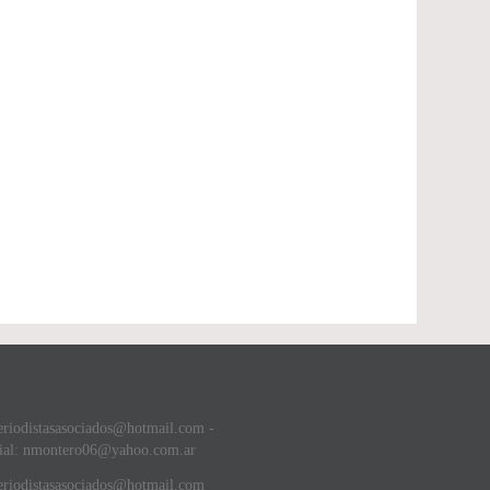
eriodistasasociados@hotmail.com -
ial: nmontero06@yahoo.com.ar
riodistasasociados@hotmail.com