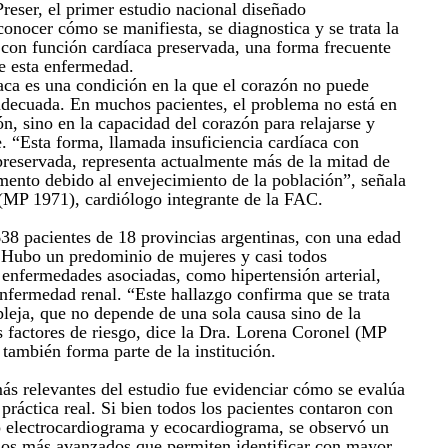
eser, el primer estudio nacional diseñado
onocer cómo se manifiesta, se diagnostica y se trata la
a con función cardíaca preservada, una forma frecuente
e esta enfermedad.
íaca es una condición en la que el corazón no puede
decuada. En muchos pacientes, el problema no está en
ón, sino en la capacidad del corazón para relajarse y
e. “Esta forma, llamada insuficiencia cardíaca con
preservada, representa actualmente más de la mitad de
umento debido al envejecimiento de la población”, señala
(MP 1971), cardiólogo integrante de la FAC.
638 pacientes de 18 provincias argentinas, con una edad
 Hubo un predominio de mujeres y casi todos
 enfermedades asociadas, como hipertensión arterial,
enfermedad renal. “Este hallazgo confirma que se trata
leja, que no depende de una sola causa sino de la
 factores de riesgo, dice la Dra. Lorena Coronel (MP
también forma parte de la institución.
ás relevantes del estudio fue evidenciar cómo se evalúa
práctica real. Si bien todos los pacientes contaron con
 electrocardiograma y ecocardiograma, se observó un
dos más avanzados que permiten identificar con mayor