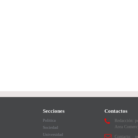
Secciones
Contactos
Politica
Redacción: p
Area Comerc
Sociedad
Universidad
Contacto: pe