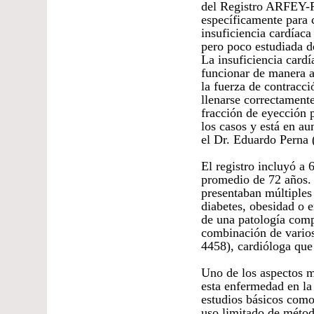
del Registro ARFEY-Pr
específicamente para c
insuficiencia cardíac
pero poco estudiada d
La insuficiencia card
funcionar de manera a
la fuerza de contracci
llenarse correctament
fracción de eyección 
los casos y está en a
el Dr. Eduardo Perna 
El registro incluyó a 
promedio de 72 años.
presentaban múltiples
diabetes, obesidad o 
de una patología comp
combinación de varios
4458), cardióloga que 
Uno de los aspectos m
esta enfermedad en la 
estudios básicos como
uso limitado de méto