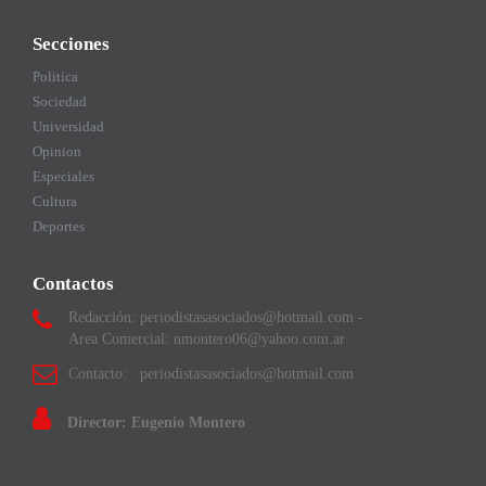
Secciones
Politica
Sociedad
Universidad
Opinion
Especiales
Cultura
Deportes
Contactos
Redacción: periodistasasociados@hotmail.com -
Area Comercial: nmontero06@yahoo.com.ar
Contacto: periodistasasociados@hotmail.com
Director: Eugenio Montero