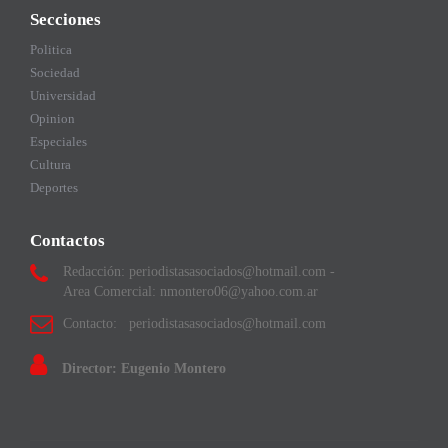
Secciones
Politica
Sociedad
Universidad
Opinion
Especiales
Cultura
Deportes
Contactos
Redacción: periodistasasociados@hotmail.com -
Area Comercial: nmontero06@yahoo.com.ar
Contacto: periodistasasociados@hotmail.com
Director: Eugenio Montero