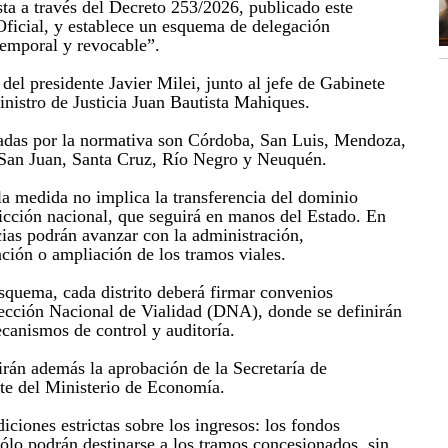
ta a través del Decreto 253/2026, publicado este
 Oficial, y establece un esquema de delegación
temporal y revocable”.
 del presidente Javier Milei, junto al jefe de Gabinete
nistro de Justicia Juan Bautista Mahiques.
adas por la normativa son Córdoba, San Luis, Mendoza,
 San Juan, Santa Cruz, Río Negro y Neuquén.
la medida no implica la transferencia del dominio
dicción nacional, que seguirá en manos del Estado. En
cias podrán avanzar con la administración,
ción o ampliación de los tramos viales.
squema, cada distrito deberá firmar convenios
rección Nacional de Vialidad (DNA), donde se definirán
ecanismos de control y auditoría.
irán además la aprobación de la Secretaría de
te del Ministerio de Economía.
iciones estrictas sobre los ingresos: los fondos
sólo podrán destinarse a los tramos concesionados, sin