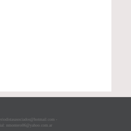
eriodistasasociados@hotmail.com -
ial: nmontero06@yahoo.com.ar