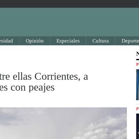
rsidad
Opinión
Especiales
Cultura
Deporte
N
P
re ellas Corrientes, a
es con peajes
P