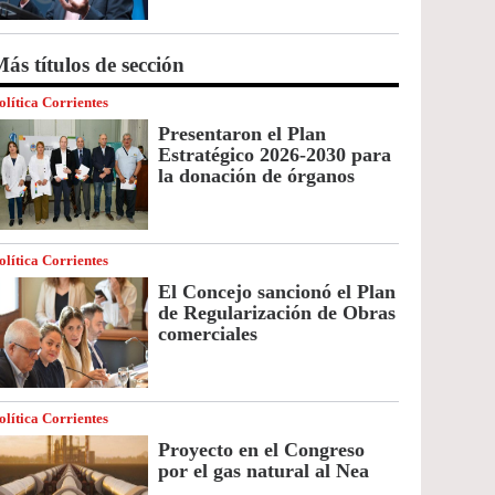
ás títulos de sección
olítica Corrientes
Presentaron el Plan
Estratégico 2026-2030 para
la donación de órganos
olítica Corrientes
El Concejo sancionó el Plan
de Regularización de Obras
comerciales
olítica Corrientes
Proyecto en el Congreso
por el gas natural al Nea