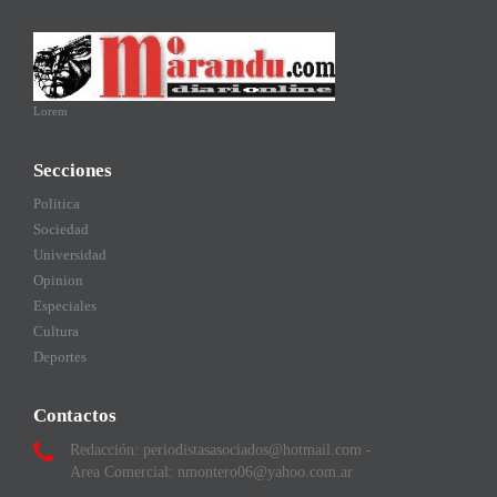
Lorem
Secciones
Politica
Sociedad
Universidad
Opinion
Especiales
Cultura
Deportes
Contactos
Redacción: periodistasasociados@hotmail.com -
Area Comercial: nmontero06@yahoo.com.ar