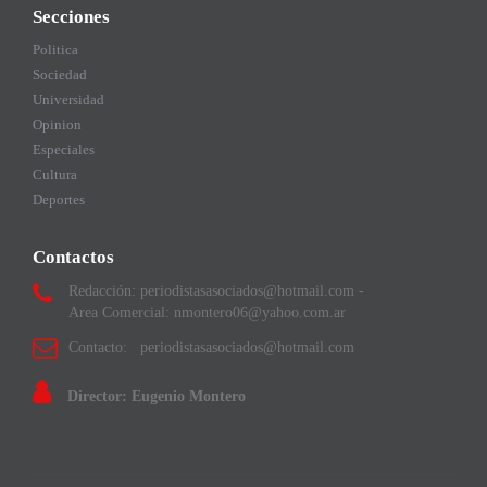
Secciones
Politica
Sociedad
Universidad
Opinion
Especiales
Cultura
Deportes
Contactos
Redacción: periodistasasociados@hotmail.com -
Area Comercial: nmontero06@yahoo.com.ar
Contacto: periodistasasociados@hotmail.com
Director: Eugenio Montero