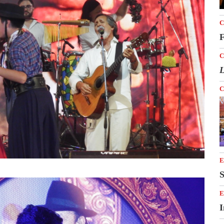
C
F
C
L
C
E
S
E
I