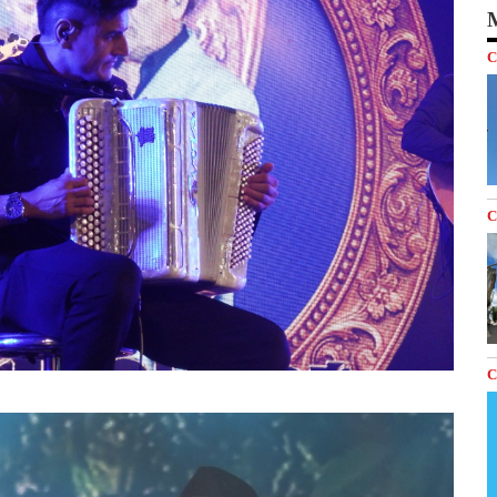
M
C
C
C