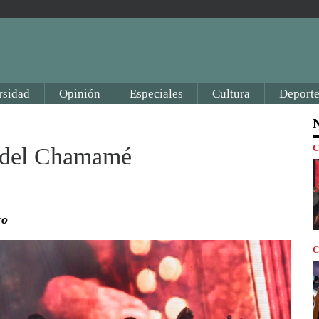
rsidad
Opinión
Especiales
Cultura
Deporte
N
C
l del Chamamé
ro
C