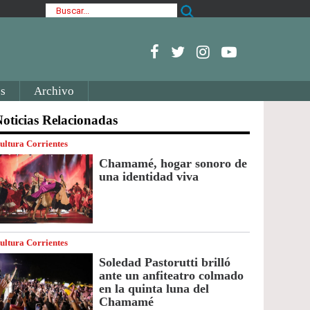
s
Archivo
oticias Relacionadas
ultura Corrientes
Chamamé, hogar sonoro de
una identidad viva
ultura Corrientes
Soledad Pastorutti brilló
ante un anfiteatro colmado
en la quinta luna del
Chamamé