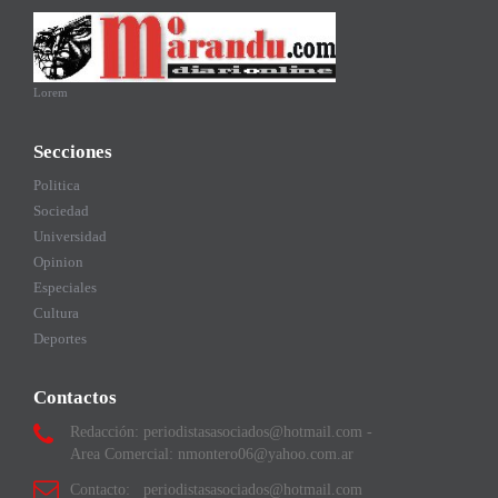
Lorem
Secciones
Politica
Sociedad
Universidad
Opinion
Especiales
Cultura
Deportes
Contactos
Redacción: periodistasasociados@hotmail.com -
Area Comercial: nmontero06@yahoo.com.ar
Contacto: periodistasasociados@hotmail.com