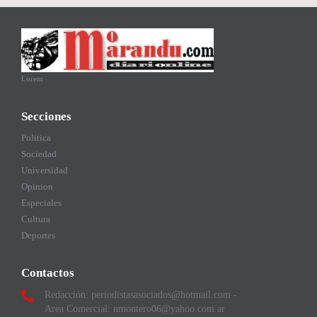
Lorem
Secciones
Politica
Sociedad
Universidad
Opinion
Especiales
Cultura
Deportes
Contactos
Redacción: periodistasasociados@hotmail.com -
Area Comercial: nmontero06@yahoo.com.ar