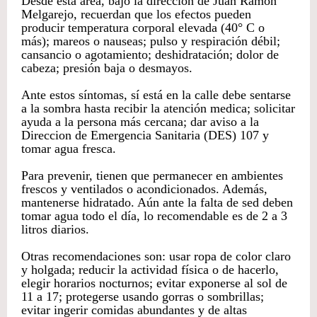
Desde esta área, bajo la dirección de Juan Ramón
Melgarejo, recuerdan que los efectos pueden
producir temperatura corporal elevada (40° C o
más); mareos o nauseas; pulso y respiración débil;
cansancio o agotamiento; deshidratación; dolor de
cabeza; presión baja o desmayos.
Ante estos síntomas, sí está en la calle debe sentarse
a la sombra hasta recibir la atención medica; solicitar
ayuda a la persona más cercana; dar aviso a la
Direccion de Emergencia Sanitaria (DES) 107 y
tomar agua fresca.
Para prevenir, tienen que permanecer en ambientes
frescos y ventilados o acondicionados. Además,
mantenerse hidratado. Aún ante la falta de sed deben
tomar agua todo el día, lo recomendable es de 2 a 3
litros diarios.
Otras recomendaciones son: usar ropa de color claro
y holgada; reducir la actividad física o de hacerlo,
elegir horarios nocturnos; evitar exponerse al sol de
11 a 17; protegerse usando gorras o sombrillas;
evitar ingerir comidas abundantes y de altas