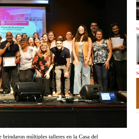
S
S
e brindaron múltiples talleres en la Casa del