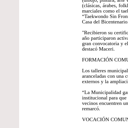
(dibujo, pintura, arte 
(clásicas, árabes, fol
marciales como el tae
“Taekwondo Sin Fronte
Casa del Bicentenario
"Recibieron su certifi
año participaron activ
gran convocatoria y e
destacó Maceri.
FORMACIÓN COMU
Los talleres municipal
aranceladas con una cu
externos y la ampliaci
“La Municipalidad gara
institucional para que
vecinos encuentren un
remarcó.
VOCACIÓN COMUN