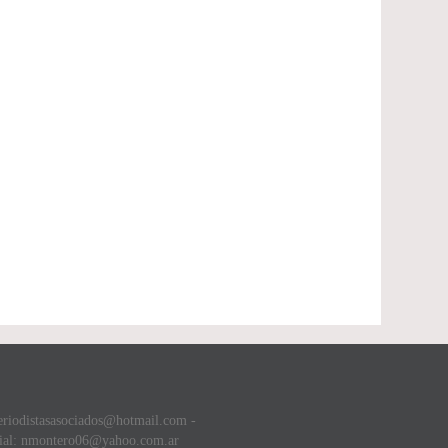
eriodistasasociados@hotmail.com -
ial: nmontero06@yahoo.com.ar