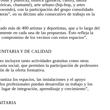
visual y plástica), música (guitarra, canto), danza
klóricas, chamamé), arte urbano (hip-hop, y artes
kwondo), con la participación del grupo consolidado
ras”, en su décimo año consecutivo de trabajo en la
.
cado más de 400 artistas y deportistas, que a lo largo del
amente en cada una de las propuestas. Esto refleja la
l compromiso de los vecinos con estos espacios”,
NITARIA Y DE CALIDAD
es incluyen tanto actividades gratuitas como otras
ota social, que permiten la participación de profesores
ón de la oferta formativa.
ntiza los espacios, las instalaciones y el apoyo
 los profesionales puedan desarrollar su trabajo y los
 lugar de integración, aprendizaje y crecimiento”,
ITARIA