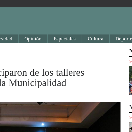
rsidad
Opinión
Especiales
Cultura
Deporte
N
S
paron de los talleres
 la Municipalidad
M
S