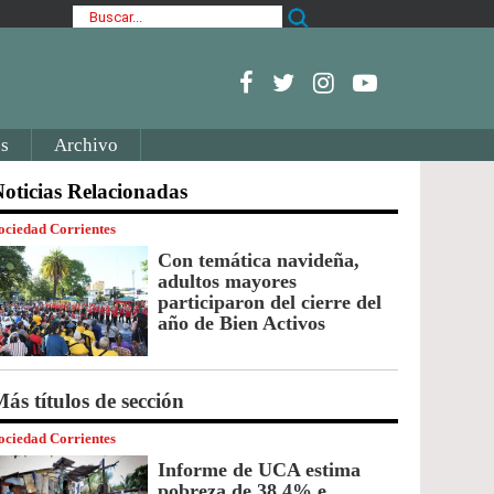
s
Archivo
oticias Relacionadas
ociedad Corrientes
Con temática navideña,
adultos mayores
participaron del cierre del
año de Bien Activos
ás títulos de sección
ociedad Corrientes
Informe de UCA estima
pobreza de 38,4% e