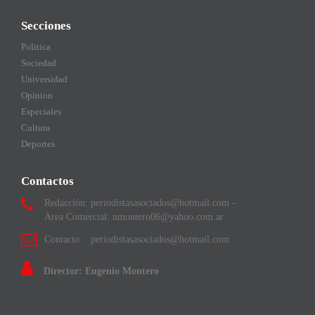
Secciones
Politica
Sociedad
Universidad
Opinion
Especiales
Cultura
Deportes
Contactos
Redacción: periodistasasociados@hotmail.com -
Area Comercial: nmontero06@yahoo.com.ar
Contacto: periodistasasociados@hotmail.com
Director: Eugenio Montero