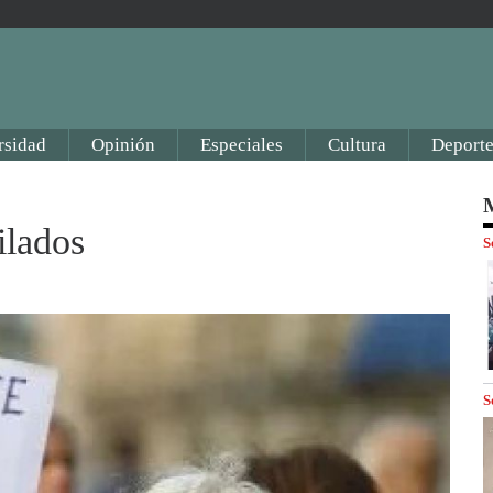
rsidad
Opinión
Especiales
Cultura
Deporte
M
ilados
S
S