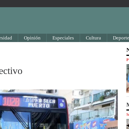
rsidad
Opinión
Especiales
Cultura
Deporte
N
P
ectivo
M
S