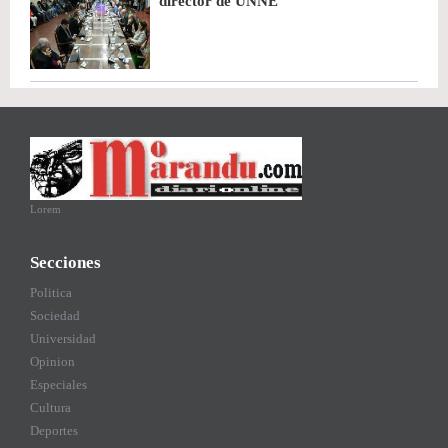
director de UNNE
Lorem
Secciones
Politica
Sociedad
Universidad
Opinion
Especiales
Cultura
Deportes