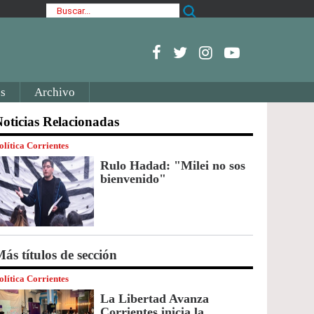
s
Archivo
oticias Relacionadas
olítica Corrientes
Rulo Hadad: "Milei no sos
bienvenido"
ás títulos de sección
olítica Corrientes
La Libertad Avanza
Corrientes inicia la