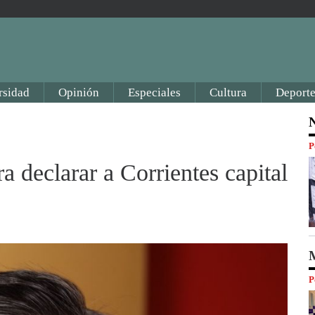
rsidad
Opinión
Especiales
Cultura
Deporte
N
P
 declarar a Corrientes capital
M
P