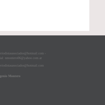
eriodistasasociados@hotmail.com -
ial: nmontero06@yahoo.com.ar
riodistasasociados@hotmail.com
ugenio Montero