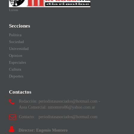
Lorem
Secciones
Politica
Sociedad
Universidad
Opinion
Especiales
Cultura
Deportes
Contactos
Redacción: periodistasasociados@hotmail.com -
Area Comercial: nmontero06@yahoo.com.ar
Contacto: periodistasasociados@hotmail.com
Director: Eugenio Montero