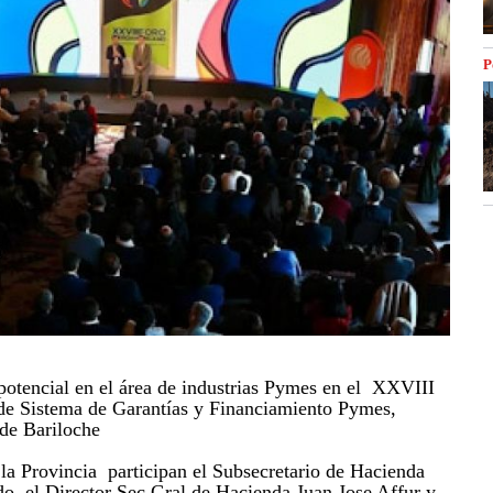
P
potencial en el área de industrias Pymes en el XXVIII
de Sistema de Garantías y Financiamiento Pymes,
de Bariloche
la Provincia participan el Subsecretario de Hacienda
do, el Director Sec Gral de Hacienda Juan Jose Affur y