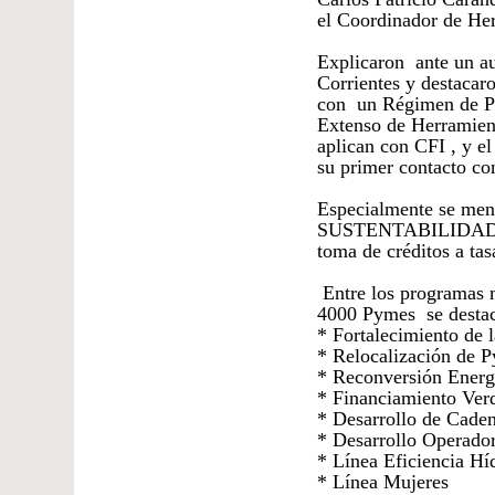
el Coordinador de He
Explicaron ante un au
Corrientes y destacar
con un Régimen de Pr
Extenso de Herramient
aplican con CFI , y e
su primer contacto co
Especialmente se 
SUSTENTABILIDAD Y
toma de créditos a tas
Entre los programas 
4000 Pymes se destac
* Fortalecimiento de l
* Relocalización de P
* Reconversión Energ
* Financiamiento Verd
* Desarrollo de Caden
* Desarrollo Operador
* Línea Eficiencia Hí
* Línea Mujeres