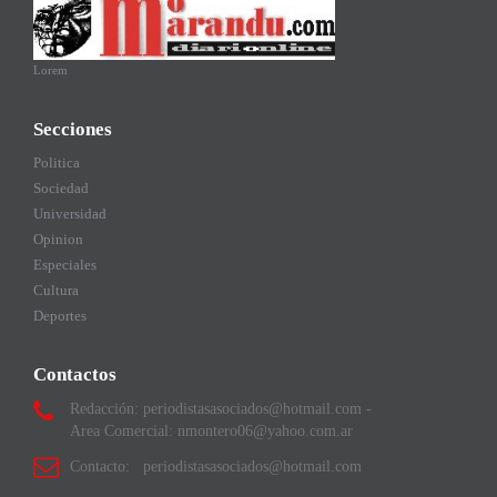
Lorem
Secciones
Politica
Sociedad
Universidad
Opinion
Especiales
Cultura
Deportes
Contactos
Redacción: periodistasasociados@hotmail.com -
Area Comercial: nmontero06@yahoo.com.ar
Contacto: periodistasasociados@hotmail.com