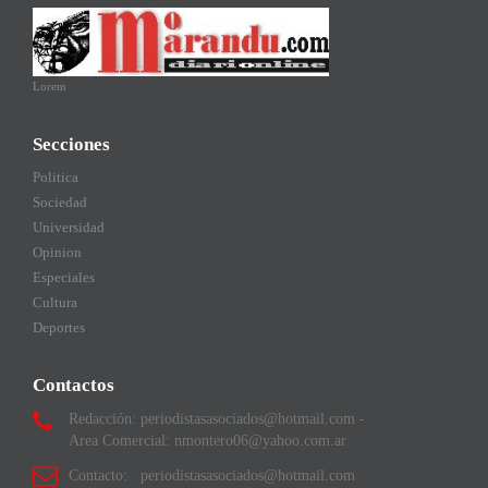
Lorem
Secciones
Politica
Sociedad
Universidad
Opinion
Especiales
Cultura
Deportes
Contactos
Redacción: periodistasasociados@hotmail.com -
Area Comercial: nmontero06@yahoo.com.ar
Contacto: periodistasasociados@hotmail.com