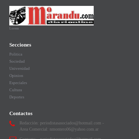
Lorem
Secciones
Politica
Sociedad
Universidad
Opinion
Especiales
Cultura
Deportes
Contactos
Redacción: periodistasasociados@hotmail.com -
Area Comercial: nmontero06@yahoo.com.ar