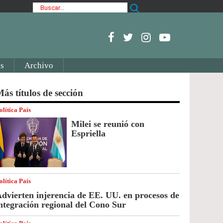
s
Archivo
ás títulos de sección
olítica País
Milei se reunió con
Espriella
olítica País
dvierten injerencia de EE. UU. en procesos de
ntegración regional del Cono Sur