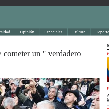
rsidad
Opinión
Especiales
Cultura
Deporte
M
e cometer un " verdadero
P
P
A
i