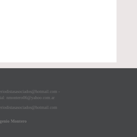
eriodistasasociados@hotmail.com -
ial: nmontero06@yahoo.com.ar
riodistasasociados@hotmail.com
ugenio Montero