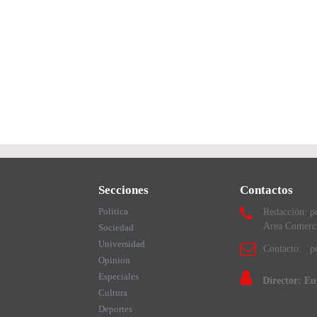
Secciones
Contactos
Politica
Redacción: p
Area Comerc
Sociedad
Universidad
Contacto: pe
Opinion
Especiales
Director: E
Cultura
Deportes