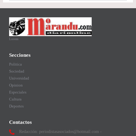
Lorem
Secciones
Politica
Sociedad
Universidad
Opinion
Especiales
Cultura
Deportes
Contactos
Redacción: periodistasasociados@hotmail.com -