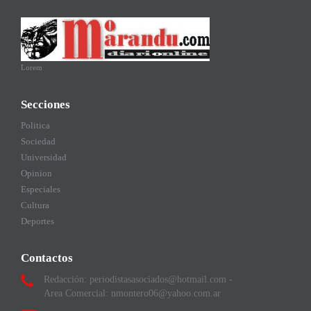
Lorem
Secciones
Politica
Sociedad
Universidad
Opinion
Especiales
Cultura
Deportes
Contactos
Redacción: periodistasasociados@hotmail.com -
Area Comercial: nmontero06@yahoo.com.ar