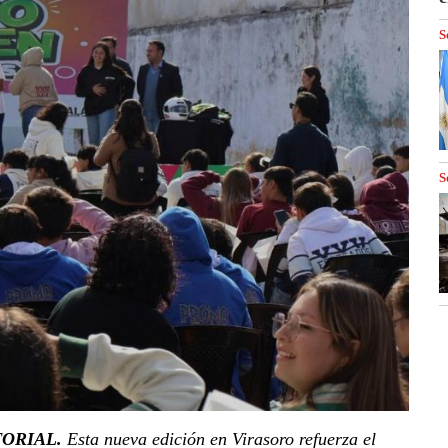
S
S
TORIAL.
Esta nueva edición en Virasoro refuerza el