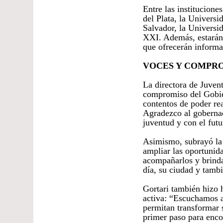
Entre las institucione
del Plata, la Univers
Salvador, la Universi
XXI. Además, estarán
que ofrecerán informa
VOCES Y COMPRO
La directora de Juven
compromiso del Gobie
contentos de poder re
Agradezco al goberna
juventud y con el futu
Asimismo, subrayó la i
ampliar las oportunid
acompañarlos y brinda
día, su ciudad y tambi
Gortari también hizo 
activa: “Escuchamos a
permitan transformar s
primer paso para encon