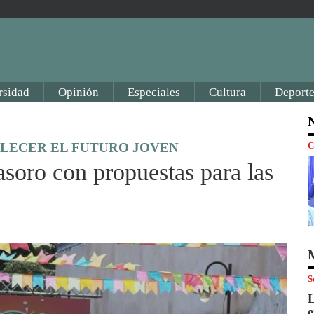
rsidad
Opinión
Especiales
Cultura
Deporte
N
LECER EL FUTURO JOVEN
C
asoro con propuestas para las
M
S
L
e