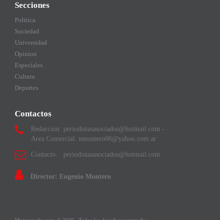
Secciones
Politica
Sociedad
Universidad
Opinion
Especiales
Cultura
Deportes
Contactos
Redacción: periodistasasociados@hotmail.com -
Area Comercial: nmontero06@yahoo.com.ar
Contacto: periodistasasociados@hotmail.com
Director: Eugenio Montero
Momarandu.com
© 2026.
Todos los derechos reservados