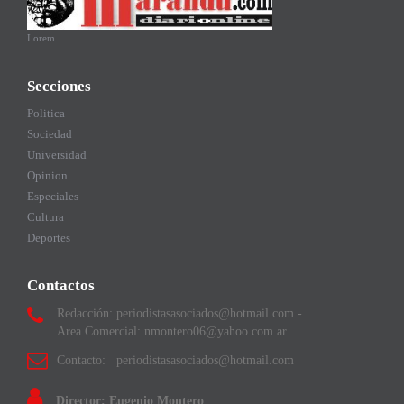
Lorem
Secciones
Politica
Sociedad
Universidad
Opinion
Especiales
Cultura
Deportes
Contactos
Redacción: periodistasasociados@hotmail.com -
Area Comercial: nmontero06@yahoo.com.ar
Contacto: periodistasasociados@hotmail.com
Director: Eugenio Montero