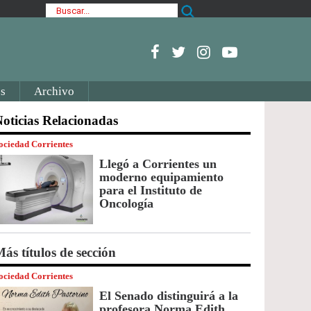
s
Archivo
oticias Relacionadas
ociedad Corrientes
Llegó a Corrientes un
moderno equipamiento
para el Instituto de
Oncología
ás títulos de sección
ociedad Corrientes
El Senado distinguirá a la
profesora Norma Edith