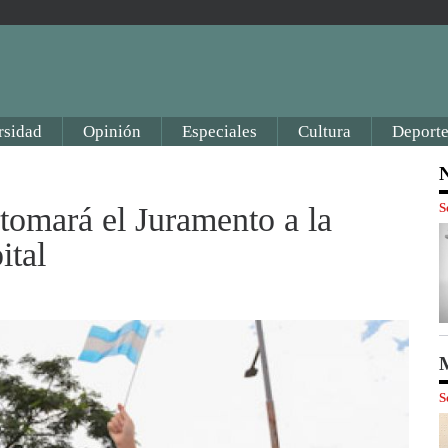
rsidad
Opinión
Especiales
Cultura
Deporte
N
S
tomará el Juramento a la
ital
M
S