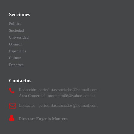
Secciones
Politica
Sociedad
Universidad
Opinion
Especiales
Cultura
Deportes
Contactos
Redacción: periodistasasociados@hotmail.com -
Area Comercial: nmontero06@yahoo.com.ar
Contacto: periodistasasociados@hotmail.com
Director: Eugenio Montero