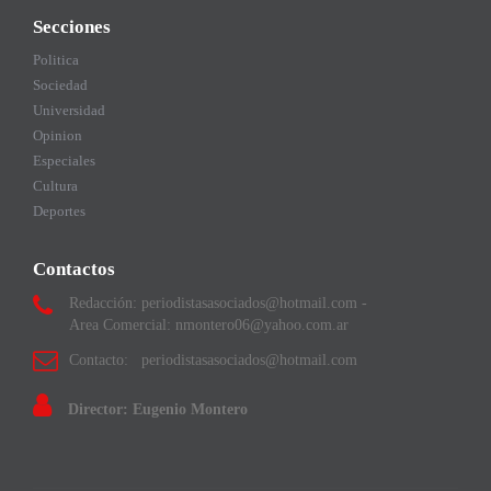
Secciones
Politica
Sociedad
Universidad
Opinion
Especiales
Cultura
Deportes
Contactos
Redacción: periodistasasociados@hotmail.com -
Area Comercial: nmontero06@yahoo.com.ar
Contacto: periodistasasociados@hotmail.com
Director: Eugenio Montero