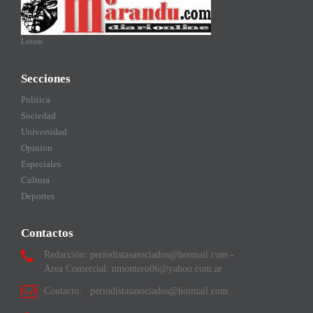
Lorem
Secciones
Politica
Sociedad
Universidad
Opinion
Especiales
Cultura
Deportes
Contactos
Redacción: periodistasasociados@hotmail.com -
Area Comercial: nmontero06@yahoo.com.ar
Contacto: periodistasasociados@hotmail.com